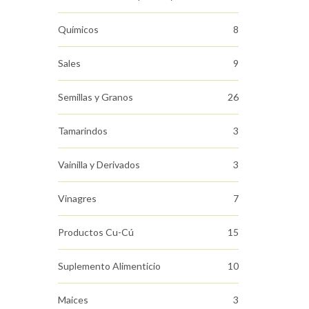
Químicos
8
Sales
9
Semillas y Granos
26
Tamarindos
3
Vainilla y Derivados
3
Vinagres
7
Productos Cu-Cú
15
Suplemento Alimenticio
10
Maices
3