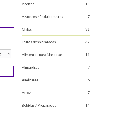
Aceites
13
Azúcares / Endulcorantes
7
Chiles
31
Frutas deshidratadas
32
Alimentos para Mascotas
11
Almendras
7
AlmÍbares
6
Arroz
7
Bebidas / Preparados
14