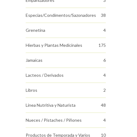
Empanizadores
3
Especias/Condimentos/Sazonadores
38
Grenetina
4
Hierbas y Plantas Medicinales
175
Jamaicas
6
Lacteos / Derivados
4
Libros
2
Linea Nutritiva y Naturista
48
Nueces / Pistaches / Piñones
4
Productos de Temporada y Varios
10