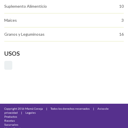
Suplemento Alimenticio
10
Maices
3
Granos y Leguminosas
16
USOS
Copyright 2016 Mamá Coneja
|
Todos los derechos reservados
|
Aviso de
privacidad
|
Legales
Productos
Recetas
Sucursales