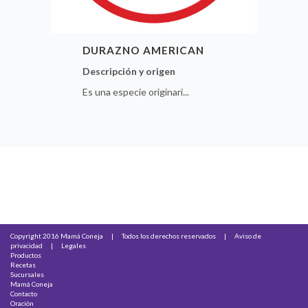
DURAZNO AMERICAN
Descripción y origen
Es una especie originari...
Copyright 2016 Mamá Coneja
|
Todos los derechos reservados
|
Aviso de
privacidad
|
Legales
Productos
Recetas
Sucursales
Mamá Coneja
Contacto
Oración