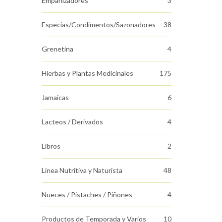
Empanizadores
3
Especias/Condimentos/Sazonadores
38
Grenetina
4
Hierbas y Plantas Medicinales
175
Jamaicas
6
Lacteos / Derivados
4
Libros
2
Linea Nutritiva y Naturista
48
Nueces / Pistaches / Piñones
4
Productos de Temporada y Varios
10