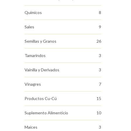
Químicos
8
Sales
9
Semillas y Granos
26
Tamarindos
3
Vainilla y Derivados
3
Vinagres
7
Productos Cu-Cú
15
Suplemento Alimenticio
10
Maices
3