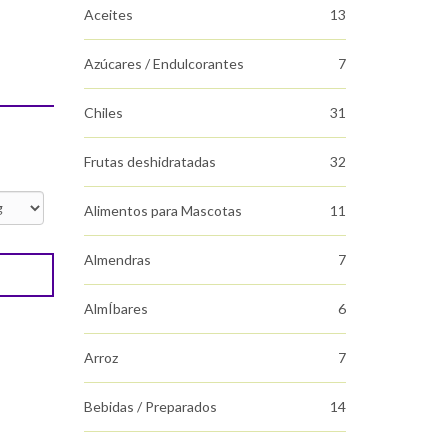
Aceites
13
Azúcares / Endulcorantes
7
Chiles
31
Frutas deshidratadas
32
Alimentos para Mascotas
11
Almendras
7
AlmÍbares
6
Arroz
7
Bebidas / Preparados
14