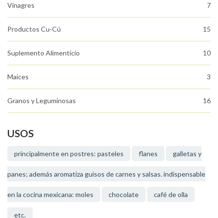
Vinagres
7
Productos Cu-Cú
15
Suplemento Alimenticio
10
Maices
3
Granos y Leguminosas
16
USOS
principalmente en postres: pasteles
flanes
galletas y
panes; además aromatiza guisos de carnes y salsas. indispensable
en la cocina mexicana: moles
chocolate
café de olla
etc.