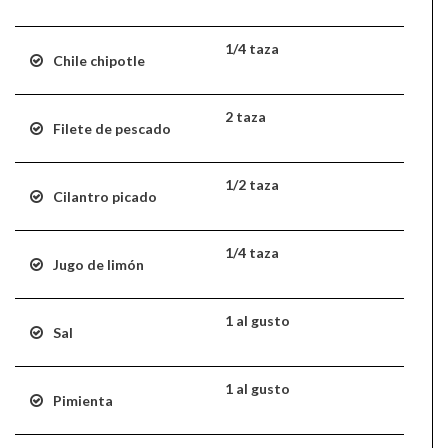
1/4 taza
Chile chipotle
2 taza
Filete de pescado
1/2 taza
Cilantro picado
1/4 taza
Jugo de limón
1 al gusto
Sal
1 al gusto
Pimienta