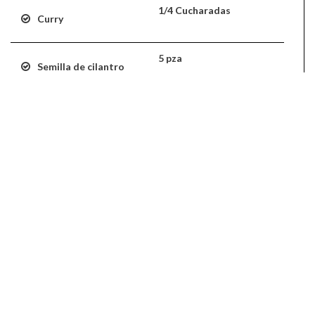
1/4 Cucharadas
Curry
5 pza
Semilla de cilantro
1 Pizca
Cominos
21 Junio 2016
Media
30
21348