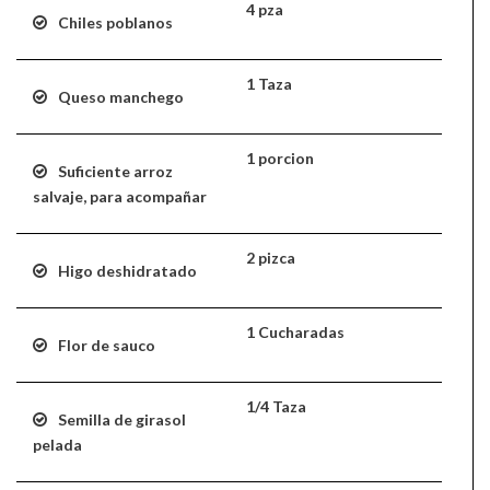
4 pza
Chiles poblanos
1 Taza
Queso manchego
1 porcion
Suficiente arroz
salvaje, para acompañar
2 pizca
Higo deshidratado
1 Cucharadas
Flor de sauco
1/4 Taza
Semilla de girasol
pelada