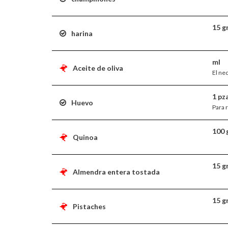
15 g
harina
ml
Aceite de oliva
El ne
1 pz
Huevo
Para 
100 
Quinoa
15 g
Almendra entera tostada
15 g
Pistaches