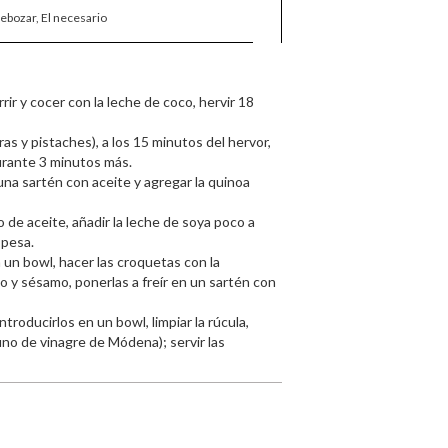
rebozar, El necesario
rrir y cocer con la leche de coco, hervir 18
ras y pistaches), a los 15 minutos del hervor,
durante 3 minutos más.
una sartén con aceite y agregar la quinoa
o de aceite, añadir la leche de soya poco a
spesa.
n un bowl, hacer las croquetas con la
do y sésamo, ponerlas a freír en un sartén con
introducirlos en un bowl, limpiar la rúcula,
 uno de vinagre de Módena); servir las