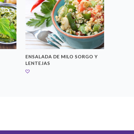
ENSALADA DE MILO SORGO Y
ENSALAD
LENTEJAS
QUINOA
Sana, fresc
de quinoa 