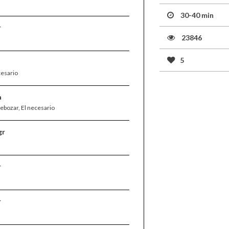
30-40 min
r
23846
5
cesario
a
rebozar, El necesario
gr
r
r