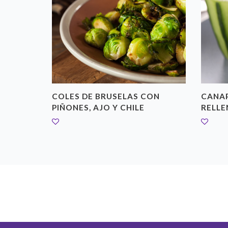
E
COLES DE BRUSELAS CON
CANAP
PIÑONES, AJO Y CHILE
RELL
ta ensalada
cuadame...