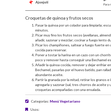
Ajonjolí
Para 
Croquetas de quinoa y frutos secos
Pasar la quinoa por un colador para limpiarla; escu
minutos.
Picar muy fino los frutos secos (avellanas, almend
añadir, sazonar y mezclar; cocinar a fuego lento 
Picar los champiñones, saltear a fuego fuerte en 
cocida para reservar.
Poner a tostar la harina en un cazo con un chorrit
poco y remover hasta conseguir una Bechamel e
Añadir la quinoa cocida, remover y dejar enfriar e
Bechamel, pasarlas por el huevo batido, pan ralla
abundante aceite.
Partir la granada por la mitad, retirar los granos e 
agregarla y sazonar (sal, tres chorros de aceite y
croquetas acompañadas con una ensalada.
Categorías:
Menú Vegetariano
Usos: