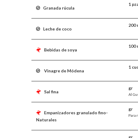
1 pz
Granada rúcula
200 
Leche de coco
100 
Bebidas de soya
1 cu
Vinagre de Módena
gr
Sal fina
Al Gu
gr
Empanizadores granulado fino-
Para 
Naturales
gr